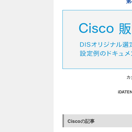
第
カ
iDA
Ciscoの記事