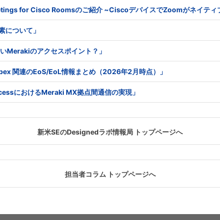
 Meetings for Cisco Roomsのご紹介 ~CiscoデバイスでZoomがネ
る要素について」
はないMerakiのアクセスポイント？」
co Webex 関連のEoS/EoL情報まとめ（2026年2月時点）」
e AccessにおけるMeraki MX拠点間通信の実現」
新米SEのDesignedラボ情報局 トップページへ
担当者コラム トップページへ