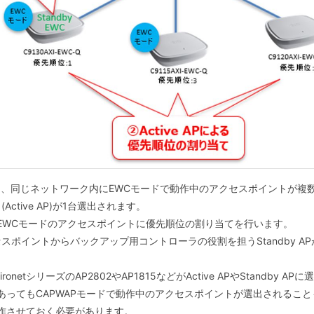
は、同じネットワーク内にEWCモードで動作中のアクセスポイントが複
tive AP)が1台選出されます。
てのEWCモードのアクセスポイントに優先順位の割り当てを行います。
ポイントからバックアップ用コントローラの役割を担うStandby AP
etシリーズのAP2802やAP1815などがActive APやStandby
C型番であってもCAPWAPモードで動作中のアクセスポイントが選出される
動作させておく必要があります。