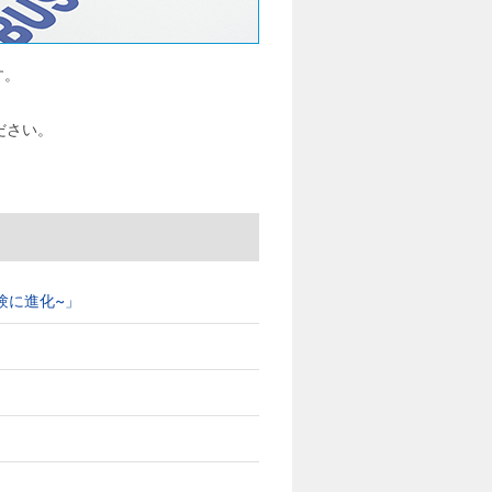
す。
ださい。
ブ体験に進化~」