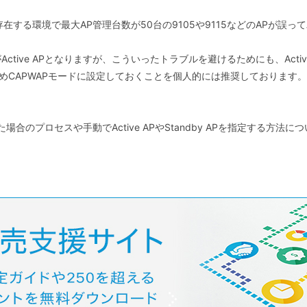
する環境で最大AP管理台数が50台の9105や9115などのAPが誤ってAc
。
ive APとなりますが、こういったトラブルを避けるためにも、Activ
かじめCAPWAPモードに設定しておくことを個人的には推奨しております。
た場合のプロセスや手動でActive APやStandby APを指定する方法