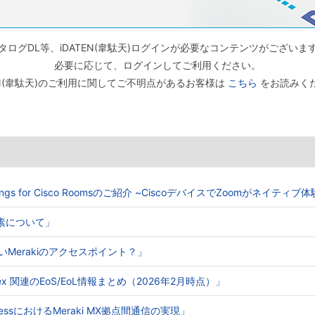
タログDL等、iDATEN(韋駄天)ログインが必要なコンテンツがございま
必要に応じて、ログインしてご利用ください。
TEN(韋駄天)のご利用に関してご不明点があるお客様は
こちら
をお読みく
Meetings for Cisco Roomsのご紹介 ~CiscoデバイスでZoomがネイティ
る要素について」
ないMerakiのアクセスポイント？」
o Webex 関連のEoS/EoL情報まとめ（2026年2月時点）」
e AccessにおけるMeraki MX拠点間通信の実現」