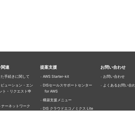
ー関連
提案支援
お問い合わせ
けた手続きに関して
AWS Starter-kit
お問い合わせ
リビューション・エン
DISセールスサポートセンター
よくあるお問い合
ント・リクエスト申
for AWS
構築支援メニュー
トナーネットワーク
DIS クラウドエコノミクス Lite
とは？
AWS Optimization and
トナー登録手順
Licensing Assessment(OLA)
登録方法
DISマネージドサービス for