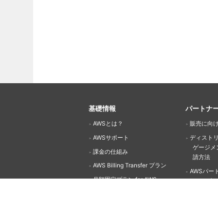
基礎情報
パートナ
AWSとは？
販売に向
AWSサポート
ディスト
ゲージメ
課金の仕組み
請方法
AWS Billing Transfer プラン
AWSパー
月額固定プラン for AWS
（APN)
プリペイドチャージ for AWS
APNパー
公共部門ユーザーへの取り組み
メンバー