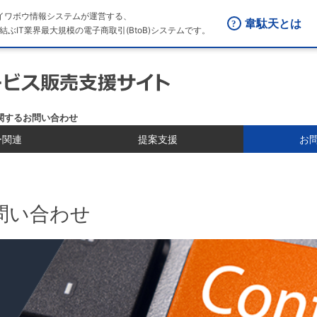
はダイワボウ情報システムが運営する、
韋駄天とは
結ぶIT業界最大規模の電子商取引(BtoB)システムです。
関するお問い合わせ
ー関連
提案支援
お
問い合わせ