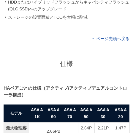
HDDまたはハイブリッドフラッシュからキャパシティフラッシュ
(QLC SSD)へのアップグレード
ストレージの設置面積とTCOを大幅に削減
ページ先頭へ戻る
仕様
HAペアごとの仕様（アクティブ/アクティブデュアルコントロ
ーラ構成）
ASA A
ASA A
ASA A
ASA A
ASA A
ASA A
モデル
1K
90
70
50
30
20
最大物理容
2.64P
2.21P
1.47P
2.66PB