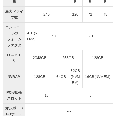
量
B
B
B
最大ドライ
240
120
72
48
ブ数
コントロー
ラの
4U（2
4U
2U
フォーム
U×2）
ファクタ
ECCメモ
2048GB
256GB
128GB
リ
32GB
NVRAM
128GB
64GB
(NVM
16GB(NVMEM)
EM)
PCIe拡張
18
8
スロット
オンボード
---
I/Oポート