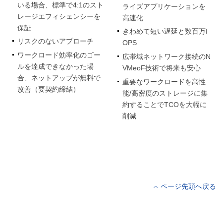
いる場合、標準で4:1のスト
ライズアプリケーションを
レージエフィシェンシーを
高速化
保証
きわめて短い遅延と数百万I
リスクのないアプローチ
OPS
ワークロード効率化のゴー
広帯域ネットワーク接続のN
ルを達成できなかった場
VMeoF技術で将来も安心
合、ネットアップが無料で
重要なワークロードを高性
改善（要契約締結）
能/高密度のストレージに集
約することでTCOを大幅に
削減
ページ先頭へ戻る