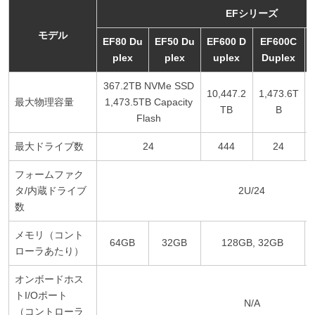
EFシリーズ
モデル
EF80 Du
EF50 Du
EF600 D
EF600C
plex
plex
uplex
Duplex
367.2TB NVMe SSD
10,447.2
1,473.6T
最大物理容量
1,473.5TB Capacity
TB
B
Flash
最大ドライブ数
24
444
24
フォームファク
タ/内蔵ドライブ
2U/24
数
メモリ（コント
64GB
32GB
128GB, 32GB
ローラあたり）
オンボードホス
トI/Oポート
N/A
（コントローラ