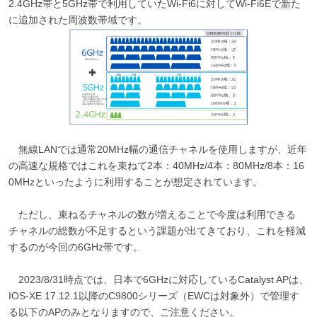
2.4GHz帯と5GHz帯で利用していたWi-Fi6に対してWi-Fi6Eで新た
に追加された周波数帯域です。
無線LANでは通常20MHz幅の通信チャネルを使用しますが、近年
の高速な規格ではこれを束ねて2本：40MHz/4本：80MHz/8本：16
0MHzといったように利用することが想定されています。
ただし、束ねるチャネルの数が増えることで今度は利用できる
チャネルの総数が不足するという課題が出てきており、これを軽減
するのが今回の6GHz帯です。
2023/8/31時点では、日本で6GHzに対応しているCatalyst APは、
IOS-XE 17.12.1以降のC9800シリーズ（EWCは対象外）で管理す
る以下のAPのみとなりますので、ご注意ください。