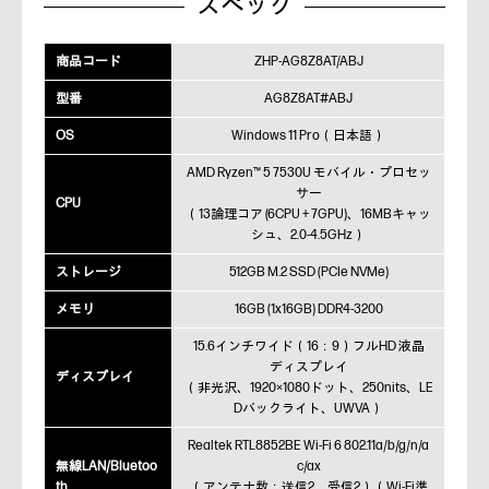
スペック
商品コード
ZHP-AG8Z8AT/ABJ
型番
AG8Z8AT#ABJ
OS
Windows 11 Pro（日本語）
AMD Ryzen™ 5 7530U モバイル・プロセッ
サー
CPU
（13論理コア (6CPU + 7GPU)、16MBキャッ
シュ、2.0-4.5GHz）
ストレージ
512GB M.2 SSD (PCIe NVMe)
メモリ
16GB (1x16GB) DDR4-3200
15.6インチワイド（16：9）フルHD 液晶
ディスプレイ
ディスプレイ
（非光沢、1920×1080ドット、250nits、LE
Dバックライト、UWVA）
Realtek RTL8852BE Wi-Fi 6 802.11a/b/g/n/a
無線LAN/Bluetoo
c/ax
th
（アンテナ数：送信2、受信2）（Wi-Fi準