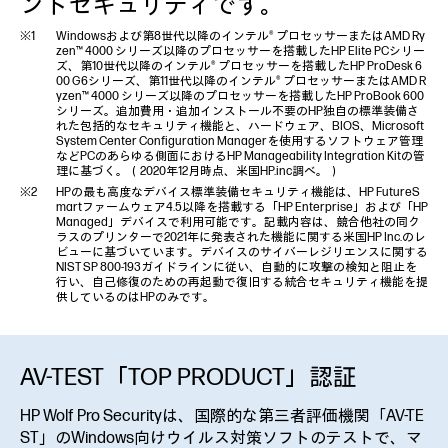
ントセキュリティです。
Windowsおよび第8世代以降のインテル® プロセッサーまたはAMD Ry
zen™ 4000 シリーズ以降のプロセッサーを搭載したHP Elite PCシリー
ズ、第10世代以降のインテル® プロセッサーを搭載したHP ProDesk 6
00 G6シリーズ、第11世代以降のインテル® プロセッサーまたはAMD R
yzen™ 4000 シリーズ以降のプロセッサーを搭載したHP ProBook 600
シリーズ。追加費用・追加インストール不要のHP独自の標準装備さ
れた包括的なセキュリティ機能と、ハードウェア、BIOS、Microsoft
System Center Configuration Managerを使用するソフトウェア管理
などPCのあらゆる側面におけるHP Manageability Integration Kitの管
理に基づく。（2020年12月時点、米国HP.inc調べ。）
HPの最も高度なデバイス標準装備セキュリティ機能は、HP FutureS
martファームウェア4.5以降を搭載する「HP Enterprise」および「HP
Managed」デバイスで利用可能です。記載内容は、競合他社の同ク
ラスのプリンターで2021年に発表された機能に関する米国HP Inc.のレ
ビューに基づいています。デバイスのサイバーレジリエンスに関する
NIST SP 800-193ガイドラインに従い、自動的に攻撃の検知と阻止を
行い、自己修復のための再起動で復旧する統合セキュリティ機能を提
供しているのはHPのみです。
AV-TEST「TOP PRODUCT」認証
HP Wolf Pro Securityは、国際的な第三者評価機関「AV-TE
ST」のWindows向けウイルス対策ソフトのテストで、マ