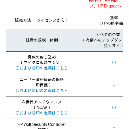
（HP Pro、HP Elite、H
ズ、HP Engageシリ
無償
販売方法（1ライセンスから）
（HPの標準機能
すべての企業・組
組織の規模・体制
（有償へのアップグレー
奨します）
脅威の封じ込め
（マイクロ仮想マシン）
〇
〇および◎印の定義はこちら
ユーザー資格情報の保護
（ID保護）
－
〇および◎印の定義はこちら
次世代アンチウィルス
（NGAV）
〇
〇および◎印の定義はこちら
HP Wolf Security Controller
－