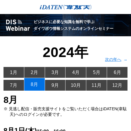
ビジネスに必要な知識を無料で学ぶ
ダイワボウ情報システムのオンラインセミナー
2024年
次の年へ
1月
2月
3月
4月
5月
6月
8月
7月
9月
10月
11月
12月
8月
※ 見逃し配信・販売支援サイトをご覧いただく場合は
iDATEN(韋駄
天)へのログインが必要です。
8月1日(木)