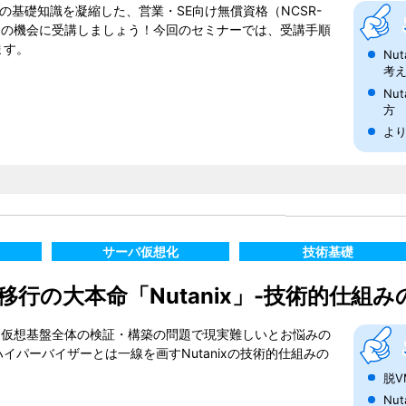
ための基礎知識を凝縮した、営業・SE向け無償資格（NCSR-
API）をこの機会に受講しましょう！今回のセミナーでは、受講手順
ます。
Nu
考
Nu
方
よ
サーバ仮想化
技術基礎
行の大本命「Nutanix」-技術的仕組み
も、仮想基盤全体の検証・構築の問題で現実難しいとお悩みの
イパーバイザーとは一線を画すNutanixの技術的仕組みの
。
脱V
Nu