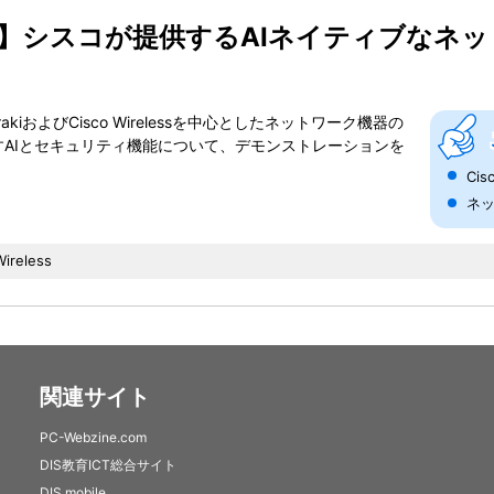
isco】シスコが提供するAIネイティブな
kiおよびCisco Wirelessを中心としたネットワーク機器の
AIとセキュリティ機能について、デモンストレーションを
。
Ci
ネ
Wireless
関連サイト
PC-Webzine.com
DIS教育ICT総合サイト
DIS mobile