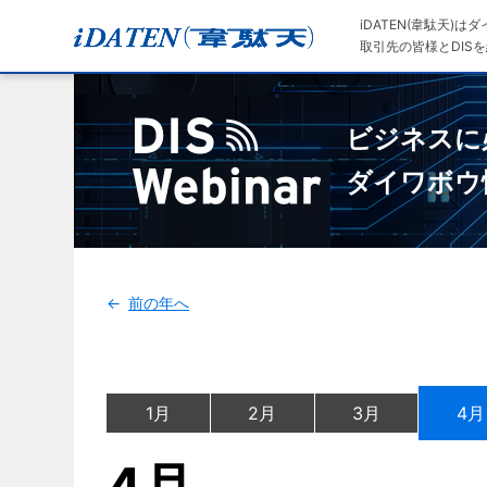
iDATEN(韋駄天)
取引先の皆様とDISを
ビジネスに
ダイワボウ
前の年へ
1月
2月
3月
4月
4月