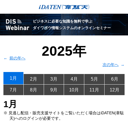
ビジネスに必要な知識を無料で学ぶ
ダイワボウ情報システムのオンラインセミナー
2025年
前の年へ
次の年へ
1月
2月
3月
4月
5月
6月
7月
8月
9月
10月
11月
12月
1月
※ 見逃し配信・販売支援サイトをご覧いただく場合は
iDATEN(韋駄
天)へのログインが必要です。