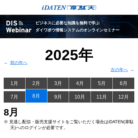
ビジネスに必要な知識を無料で学ぶ
ダイワボウ情報システムのオンラインセミナー
2025年
前の年へ
次の年へ
1月
2月
3月
4月
5月
6月
8月
7月
9月
10月
11月
12月
8月
※ 見逃し配信・販売支援サイトをご覧いただく場合は
iDATEN(韋駄
天)へのログインが必要です。