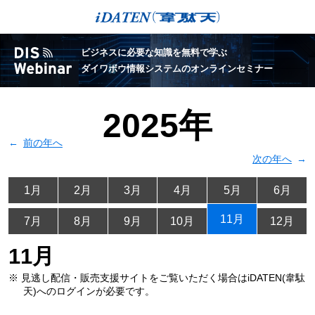
ビジネスに必要な知識を無料で学ぶ
ダイワボウ情報システムのオンラインセミナー
2025年
前の年へ
次の年へ
1月
2月
3月
4月
5月
6月
11月
7月
8月
9月
10月
12月
11月
※ 見逃し配信・販売支援サイトをご覧いただく場合は
iDATEN(韋駄
天)へのログインが必要です。