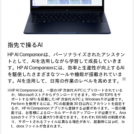
指先で操るAI
HP AI Companionは、パーソナライズされたアシスタン
トとして、AIを活用しながら学習して成長していきま
す。HP AI Companionには、効率と生産性が向上するAI
を駆使したさまざまなツールや機能が搭載されていま
※
す。AIを活用して、日常の作業のレベルを高めます。
※HP AI Companion は、一部の HP 次世代 AI PC にプリロードされている
か、Microsoft ストアからダウンロードできます。40～60 TOPS をサ
ポートする NPU を搭載した HP 次世代 AI PC と Windows 11 が必要です。
Perform を使用するには、PC の起動後 30 日以内にアカウントを設定す
るか、HP AI Companion アプリから登録する必要があります。一部の機
能では、お客様によるローカル データのアップロードが必要です。Ana
lyzeのライブラリは最大5つ作成できます。それぞれ 100 MB の制限があ
り、サポートされるファイルは異なる場合があり、起動時には pdf、.tx
t、.docx ファイルが含まれます。