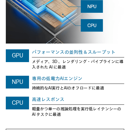
パフォーマンスの並列性＆スループット
GPU
メディア、3D 、レンダリング・パイプラインに
導
入された AI に最適
専用の低電力AIエンジン
NPU
持続的なAI実行とAIのオフロードに最適
高速レスポンス
CPU
軽量かつ単一の推論処理を実行
低レイテンシーの
AI タスクに最適