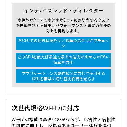
インテル® スレッド・ディレクター
高性能なPコアと高確率なEコアに割り当てるタスク
を自動判別する機能。パフォーマンスと省電力性能の
向上を実現します。
各CPUでの処理状況をナノ秒単位の素早さでチェッ
ク
どのCPUを使えば最適で最大の能力が出せるかOSに
情報を流す
アプリケーションの動作状況に応じて使用する
CPUを素早く切り替え負荷を減らす
次世代規格Wi-Fi 7に対応
Wi-Fi 7 の機能は高速化のみならず、応答性と信頼性
も劇的に向上し、臨場感あるユーザー体験を提供