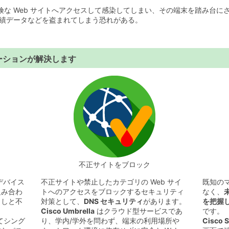
な Web サイトへアクセスして感染してしまい、その端末を踏み台に
成績データなどを盗まれてしまう恐れがある。
ーションが解決します
不正サイトをブロック
デバイス
不正サイトや禁止したカテゴリの Web サイ
既知の
組み合わ
トへのアクセスをブロックするセキュリティ
なく、
ましと不
対策として、
DNS セキュリティ
があります。
を把握
。
Cisco Umbrella
はクラウド型サービスであ
です。
てシング
り、学内/学外を問わず、端末の利用場所や
Cisco 