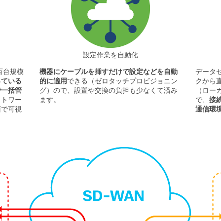
設定作業を自動化
数百台規模
機器にケーブルを挿すだけで設定などを自動
データ
っている
的に適用
できる（ゼロタッチプロビジョニン
クから
で一括管
グ）ので、設置や交換の負担も少なくて済み
（ロー
ットワー
ます。
で、
接
面で可視
通信環