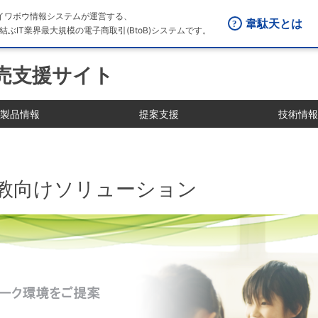
はダイワボウ情報システムが運営する、
韋駄天とは
結ぶIT業界最大規模の電子商取引(BtoB)システムです。
販売支援サイト
製品情報
提案支援
技術情報
ki 文教向けソリューション