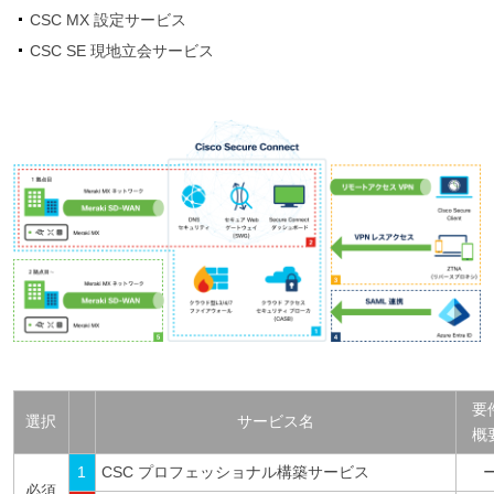
CSC MX 設定サービス
CSC SE 現地立会サービス
要
選択
サービス名
概
1
CSC プロフェッショナル構築サービス
必須