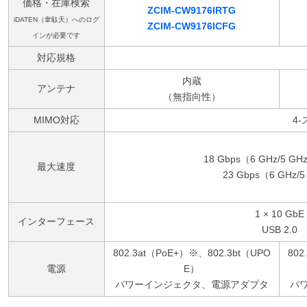
価格・在庫検索
ZCIM-CW9176IRTG
iDATEN（韋駄天）へのログ
ZCIM-CW9176ICFG
インが必要です
対応規格
内蔵
アンテナ
（無指向性）
MIMO対応
4-
18 Gbps（6 GHz/5 GHz
最大速度
23 Gbps（6 GHz/
1 × 10 GbE
インターフェース
USB 2.0
802.3at（PoE+）※、802.3bt（UPO
802
電源
E）
パワーインジェクタ、電源アダプタ
パ