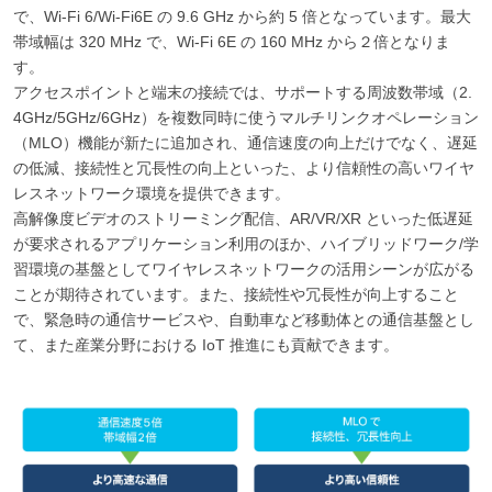
で、Wi-Fi 6/Wi-Fi6E の 9.6 GHz から約 5 倍となっています。最大
帯域幅は 320 MHz で、Wi-Fi 6E の 160 MHz から２倍となりま
す。
アクセスポイントと端末の接続では、サポートする周波数帯域（2.
4GHz/5GHz/6GHz）を複数同時に使うマルチリンクオペレーション
（MLO）機能が新たに追加され、通信速度の向上だけでなく、遅延
の低減、接続性と冗長性の向上といった、より信頼性の高いワイヤ
レスネットワーク環境を提供できます。
高解像度ビデオのストリーミング配信、AR/VR/XR といった低遅延
が要求されるアプリケーション利用のほか、ハイブリッドワーク/学
習環境の基盤としてワイヤレスネットワークの活用シーンが広がる
ことが期待されています。また、接続性や冗長性が向上すること
で、緊急時の通信サービスや、自動車など移動体との通信基盤とし
て、また産業分野における IoT 推進にも貢献できます。