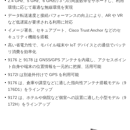
2.4 GHz、5 GHz、6 GHzの 3 つの周波数帯をサポートし、利用
環境に応じて最適な無線環境を実現
データ転送速度と接続パフォーマンスの向上により、AR や VR
など低遅延が要求される利用に対応
イメージ署名、セキュアブート、Cisco Trust Anchor などのセ
キュリティ機能を搭載
高い省電力性で、モバイル端末や IoT デバイスとの通信でバッテ
リ消費を効率化
9176 と 9178 は GNSS/GPS アンテナを内蔵し、アクセスポイン
ト自身や端末の位置情報を一元的に把握、活用可能
9172I は別途外付けで GPS を利用可能
9176 は、倉庫や講堂などに適した指向性アンテナ搭載モデル（9
176D1）をラインアップ
9172 は、ホテルや病院など個室への設置に適した小型モデル（9
172H）をラインアップ