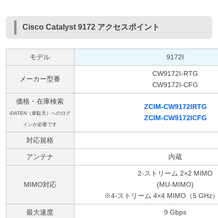
Cisco Catalyst 9172 アクセスポイント
モデル
9172I
CW9172I-RTG
メーカー型番
CW9172I-CFG
価格・在庫検索
ZCIM-CW9172IRTG
iDATEN（韋駄天）へのログ
ZCIM-CW9172ICFG
インが必要です
対応規格
アンテナ
内蔵
2-ストリーム 2×2 MIMO
MIMO対応
(MU-MIMO)
※4-ストリーム 4×4 MIMO（5 GH
最大速度
9 Gbps