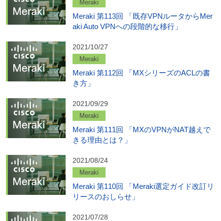
Meraki
Meraki 第113回 「既存VPNルータからMer
aki Auto VPNへの段階的な移行」
2021/10/27
Meraki
Meraki 第112回 「MXシリーズのACLの書
き方」
2021/09/29
Meraki
Meraki 第111回 「MXのVPNがNAT越えで
きる理由とは？」
2021/08/24
Meraki
Meraki 第110回 「Meraki選定ガイド改訂リ
リースのおしらせ」
2021/07/28