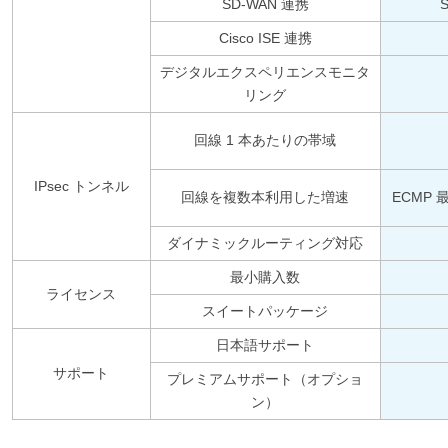
SD-WAN 連携
Cisco ISE 連携
デジタルエクスペリエンスモニタ
リング
回線 1 本あたりの帯域
IPsec トンネル
回線を複数本利用した増速
ECMP 
ダイナミックルーティング対応
最小購入数
ライセンス
スイートパッケージ
日本語サポート
サポート
プレミアムサポート（オプショ
ン）