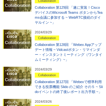
Collaboration
Collaboration 第129回 「遂に実装！Cisco
デバイスのMicrosoft Teams ボタンからTea
ms会議に参加する ~ WebRTC接続のダイ
ヤルイン ~」
2024/03/29
Collaboration
Collaboration 第128回 「Webex Appアップ
デート情報 ~ Vidcastボタン・リマインダ
ー・インスタントミーティング（ワンタイ
ムミーティング）~」
2024/03/29
Collaboration
Collaboration 第127回 「Webexで標準利用
できる投票機能 Slido のご紹介 その５ ~ Sli
doイベントの終了後レポート出力手順 ~」
2024/03/26