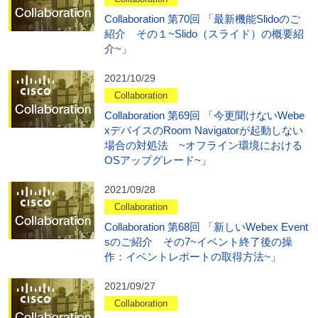
Collaboration 第70回 「最新機能Slidoのご
紹介 その１~Slido（スライド）の概要紹
介~」
2021/10/29
Collaboration
Collaboration 第69回 「今更聞けないWebe
xデバイスのRoom Navigatorが起動しない
場合の対処法 ~オフライン環境における
OSアップグレード~」
2021/09/28
Collaboration
Collaboration 第68回 「新しいWebex Event
sのご紹介 その7~イベント終了後の操
作：イベントレポートの取得方法~」
2021/09/27
Collaboration