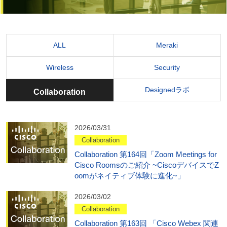
ALL
Meraki
Wireless
Security
Designedラボ
Collaboration
2026/03/31
Collaboration
Collaboration 第164回「Zoom Meetings for
Cisco Roomsのご紹介 ~CiscoデバイスでZ
oomがネイティブ体験に進化~」
2026/03/02
Collaboration
Collaboration 第163回 「Cisco Webex 関連