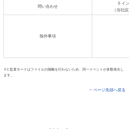
5 イ
問い合わせ
（当社設
除外事項
※1 監査モードはファイルの隔離を行わないため、同一イベントが多数発生し
ます。
ページ先頭へ戻る