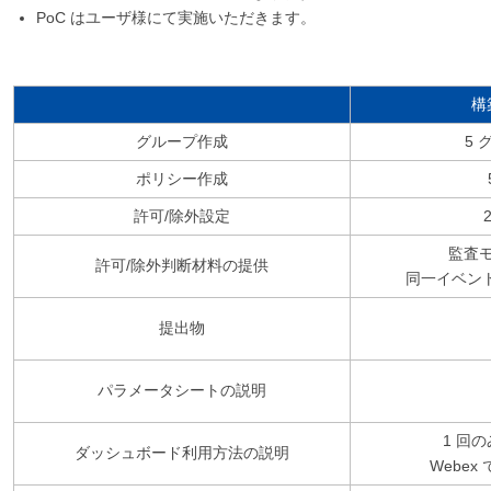
PoC はユーザ様にて実施いただきます。
構
グループ作成
5
ポリシー作成
許可/除外設定
監査
許可/除外判断材料の提供
同一イベン
提出物
パラメータシートの説明
1 回
ダッシュボード利用方法の説明
Webe