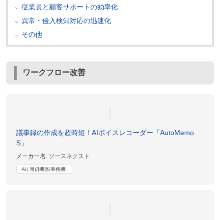
従業員と顧客サポートの効率化
異常・侵入検知対応の迅速化
その他
ワークフロー改善
議事録の作成を超時短！AIボイスレコーダー「AutoMemo
S」
メーカー名:
ソースネクスト
AI| 周辺機器/事務機|