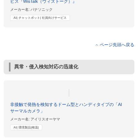
ビス『WisTalk（ウィズトーク）』
メーカー名:
パナソニック
AI| チャットボット| 社員向けサービス
ページ先頭へ戻る
異常・侵入検知対応の迅速化
非接触で発熱を検知するドーム型とハンディタイプの「AI
サーマルカメラ」
メーカー名:
アイリスオーヤマ
AI| 環境製品|検温|