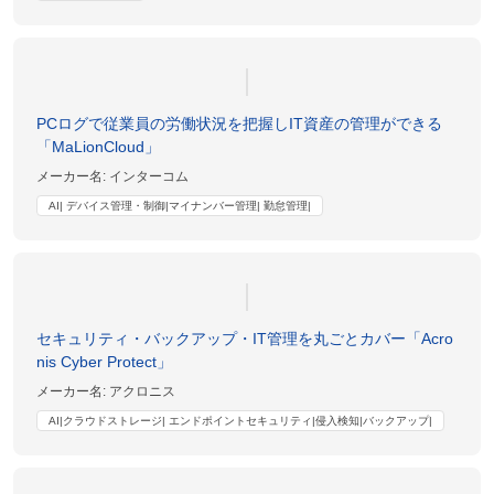
PCログで従業員の労働状況を把握しIT資産の管理ができる
「MaLionCloud」
メーカー名:
インターコム
AI| デバイス管理・制御|マイナンバー管理| 勤怠管理|
セキュリティ・バックアップ・IT管理を丸ごとカバー「Acro
nis Cyber Protect」
メーカー名:
アクロニス
AI|クラウドストレージ| エンドポイントセキュリティ|侵入検知|バックアップ|