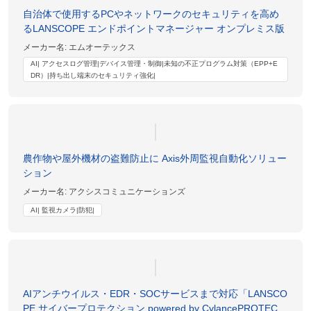
自治体で使用するPCやネットワークのセキュリティを高め
るLANSCOPE エンドポイントマネージャー オンプレミス版
メーカー名:
エムオーテックス
AI| アクセスログ管理|デバイス管理・制御|未知の不正プログラム対策（EPP+E
DR）|持ち出し端末のセキュリティ強化|
農作物や屋外機材の盗難防止に Axis外周監視自動化ソリュー
ション
メーカー名:
アクシスコミュニケーションズ
AI| 監視カメラ|防犯|
AIアンチウイルス・EDR・SOCサービスまで対応「LANSCO
PE サイバープロテクション powered by CylancePROTEC