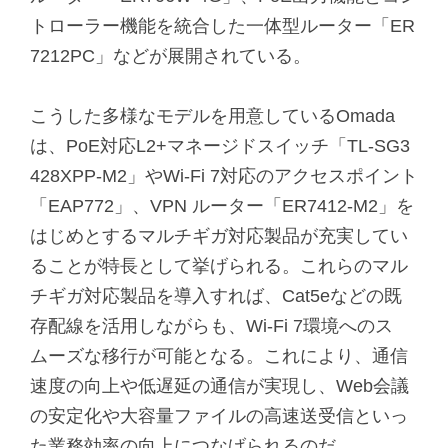
トローラー機能を統合した一体型ルーター「ER
7212PC」などが展開されている。
こうした多様なモデルを用意しているOmada
は、PoE対応L2+マネージドスイッチ「TL-SG3
428XPP-M2」やWi-Fi 7対応のアクセスポイント
「EAP772」、VPN ルーター「ER7412-M2」を
はじめとするマルチギガ対応製品が充実してい
ることが特長として挙げられる。これらのマル
チギガ対応製品を導入すれば、Cat5eなどの既
存配線を活用しながらも、Wi-Fi 7環境へのス
ムーズな移行が可能となる。これにより、通信
速度の向上や低遅延の通信が実現し、Web会議
の安定化や大容量ファイルの高速送受信といっ
た業務効率の向上につなげられるのだ。